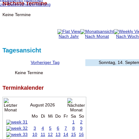
Nächste Termine
zur Datenschutzerklärung
Keine Termine
Nach Jahr
Nach Monat
Nach Woch
Tagesansicht
Vorheriger Tag
Sonntag, 14. Septe
Keine Termine
Terminkalender
August 2026
Mo
Di
Mi
Do
Fr
Sa
So
1
2
3
4
5
6
7
8
9
10
11
12
13
14
15
16