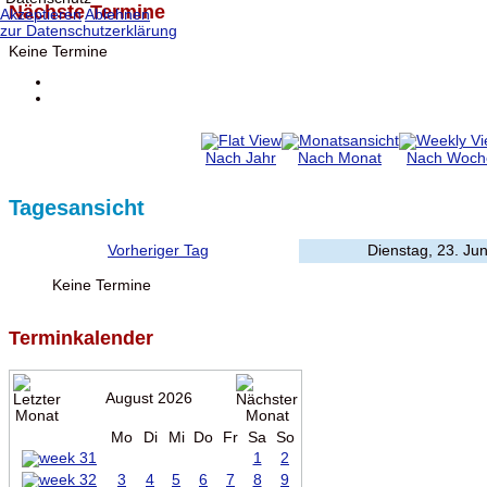
Nächste Termine
Akzeptieren
Ablehnen
zur Datenschutzerklärung
Keine Termine
Nach Jahr
Nach Monat
Nach Woch
Tagesansicht
Vorheriger Tag
Dienstag, 23. Ju
Keine Termine
Terminkalender
August 2026
Mo
Di
Mi
Do
Fr
Sa
So
1
2
3
4
5
6
7
8
9