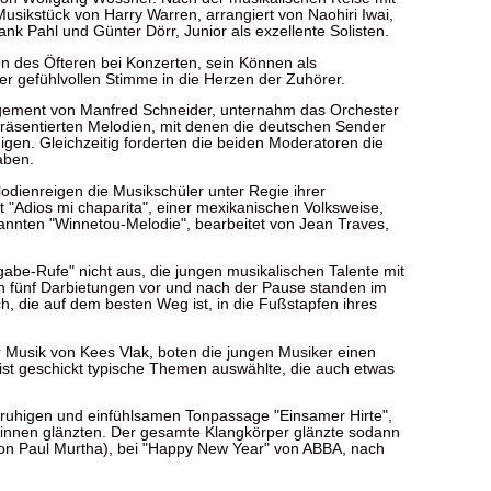
ikstück von Harry Warren, arrangiert von Naohiri Iwai,
nk Pahl und Günter Dörr, Junior als exzellente Solisten.
n des Öfteren bei Konzerten, sein Können als
er gefühlvollen Stimme in die Herzen der Zuhörer.
ngement von Manfred Schneider, unternahm das Orchester
 präsentierten Melodien, mit denen die deutschen Sender
en. Gleichzeitig forderten die beiden Moderatoren die
aben.
lodienreigen die Musikschüler unter Regie ihrer
t "Adios mi chaparita", einer mexikanischen Volksweise,
annten "Winnetou-Melodie", bearbeitet von Jean Traves,
abe-Rufe" nicht aus, die jungen musikalischen Talente mit
en fünf Darbietungen vor und nach der Pause standen im
h, die auf dem besten Weg ist, in die Fußstapfen ihres
 Musik von Kees Vlak, boten die jungen Musiker einen
st geschickt typische Themen auswählte, die auch etwas
ruhigen und einfühlsamen Tonpassage "Einsamer Hirte",
istinnen glänzten. Der gesamte Klangkörper glänzte sodann
t von Paul Murtha), bei "Happy New Year" von ABBA, nach