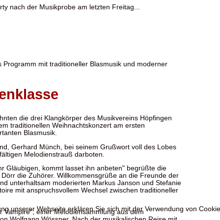
arty nach der Musikprobe am letzten Freitag...
 Programm mit traditioneller Blasmusik und moderner
zenklasse
hnten die drei Klangkörper des Musikvereins Höpfingen
rem traditionellen Weihnachtskonzert am ersten
rtanten Blasmusik.
nd, Gerhard Münch, bei seinem Grußwort voll des Lobes
fältigen Melodienstrauß darboten.
hr Gläubigen, kommt lasset ihn anbeten" begrüßte die
r Dörr die Zuhörer. Willkommensgrüße an die Freunde der
 und unterhaltsam moderierten Markus Janson und Stefanie
ire mit anspruchsvollem Wechsel zwischen traditioneller
zung unserer Webseite erklären Sie sich mit der Verwendung von Cookie
der Vampire", einer Melodiensammlung aus dem
on Wolfgang Wössner. Nach der musikalischen Reise mit