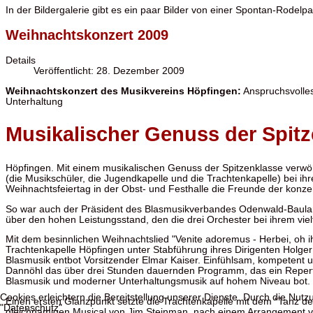
In der Bildergalerie gibt es ein paar Bilder von einer Spontan-Rodelp
Weihnachtskonzert 2009
Details
Veröffentlicht: 28. Dezember 2009
Weihnachtskonzert des Musikvereins Höpfingen:
Anspruchsvolles
Unterhaltung
Musikalischer Genuss der Spit
Höpfingen. Mit einem musikalischen Genuss der Spitzenklasse verwö
(die Musikschüler, die Jugendkapelle und die Trachtenkapelle) bei ih
Weihnachtsfeiertag in der Obst- und Festhalle die Freunde der konze
So war auch der Präsident des Blasmusikverbandes Odenwald-Baula
über den hohen Leistungsstand, den die drei Orchester bei ihrem viel
Mit dem besinnlichen Weihnachtslied "Venite adoremus - Herbei, oh i
Trachtenkapelle Höpfingen unter Stabführung ihres Dirigenten Holge
Blasmusik entbot Vorsitzender Elmar Kaiser. Einfühlsam, kompetent
Dannöhl das über drei Stunden dauernden Programm, das ein Reperto
Blasmusik und moderner Unterhaltungsmusik auf hohem Niveau bot.
Cookies erleichtern die Bereitstellung unserer Dienste. Durch die Nut
Einen ersten Glanzpunkt setzte die Trachtenkapelle mit dem "Tanz 
"Datenschutz"
gleichnamigen Musical von Jim Steinman, nach einem Arrangement v