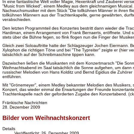
In eine fantastische Welt voller Magie, Hexenkraft und Zauberei vers
"Music from Wicked", einem Medley aus dem gleichnamigen Musical. 
Nachwuchsmusiker mit dem Stück "Die tollkühnen Männer in ihren flie
tollkühnen Männern aus der Trachtenkapelle, gerne gewährten, durft
verabschieden.
Den letzten Programmteil des Konzertes bestritt dann wieder die Tr
Hardiman, einem Arrangement von Frank Bernaerts, eröffnete. Und so
stets über die Bühne fegen, so flink flogen nun die Finger der Musiker
Gleich zwei Soloauftritte hatte der Schlagzeuger Jochen Eiermann. B
Xylophon die richtigen Töne und bei "The Typreiter" zeigte er (hier ver
tatsächlich auf der Schreibmaschine tippen kann.
Dazwischen ließen die Musikanten mit dem Konzertmarsch "Die Sonne
Weihnachtsabend im Saal tatsächlich die Sonne aufgehen, um dann m
russischer Melodien von Hans Kolditz und Bernd Egidius die Zuhörer 
entführen.
Mit "Grönemeyer", einem Medley bekannter Melodien des Musikers, se
Konzert, das wieder einmal die Erwartungen der Freunde konzertanter
Trachtenkapelle nach der geforderten Zugabe den Konzertabend. (ck
Fränkische Nachrichten
28. Dezember 2009
Bilder vom Weihnachtskonzert
Details
Veröffentlicht: 26. Dezember 2009