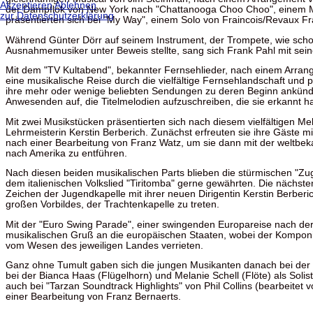
Akzeptieren
Ablehnen
der Dampflok von New York nach "Chattanooga Choo Choo", einem Mus
zur Datenschutzerklärung
präsentierten sich bei "My Way", einem Solo von Fraincois/Revaux Fra
Während Günter Dörr auf seinem Instrument, der Trompete, wie scho
Ausnahmemusiker unter Beweis stellte, sang sich Frank Pahl mit sein
Mit dem "TV Kultabend", bekannter Fernsehlieder, nach einem Arra
eine musikalische Reise durch die vielfältige Fernsehlandschaft und
ihre mehr oder wenige beliebten Sendungen zu deren Beginn ankündig
Anwesenden auf, die Titelmelodien aufzuschreiben, die sie erkannt h
Mit zwei Musikstücken präsentierten sich nach diesem vielfältigen Me
Lehrmeisterin Kerstin Berberich. Zunächst erfreuten sie ihre Gäste mi
nach einer Bearbeitung von Franz Watz, um sie dann mit der weltbek
nach Amerika zu entführen.
Nach diesen beiden musikalischen Parts blieben die stürmischen "Zug
dem italienischen Volkslied "Tiritomba" gerne gewährten. Die nächst
Zeichen der Jugendkapelle mit ihrer neuen Dirigentin Kerstin Berberic
großen Vorbildes, der Trachtenkapelle zu treten.
Mit der "Euro Swing Parade", einer swingenden Europareise nach der
musikalischen Gruß an die europäischen Staaten, wobei der Komponi
vom Wesen des jeweiligen Landes verrieten.
Ganz ohne Tumult gaben sich die jungen Musikanten danach bei der 
bei der Bianca Haas (Flügelhorn) und Melanie Schell (Flöte) als Sol
auch bei "Tarzan Soundtrack Highlights" von Phil Collins (bearbeite
einer Bearbeitung von Franz Bernaerts.