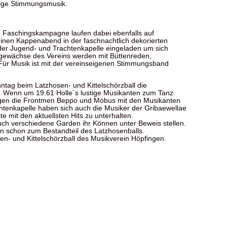
tige Stimmungsmusik.
r Faschingskampagne laufen dabei ebenfalls auf
inen Kappenabend in der faschnachtlich dekorierten
der Jugend- und Trachtenkapelle eingeladen um sich
engewächse des Vereins werden mit Büttenreden,
Für Musik ist mit der vereinseigenen Stimmungsband
ntag beim Latzhosen- und Kittelschörzball die
d. Wenn um 19.61 Holle´s lustige Musikanten zum Tanz
orgen die Frontmen Beppo und Möbus mit den Musikanten
enkapelle haben sich auch die Musiker der Gribaewellae
e mit den aktuellsten Hits zu unterhalten.
auch verschiedene Garden ihr Können unter Beweis stellen.
ren schon zum Bestandteil des Latzhosenballs.
n- und Kittelschörzball des Musikverein Höpfingen.