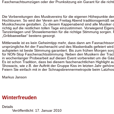
Faschenachtsumzügen oder der Prunksitzung ein Garant für die rich
Die Vorbereitungen des Musikvereins für die eigenen Höhepunkte de
Hochtouren. So wird der Verein am Freitag Abend traditionsgemäß se
Musikscheune gestalten. Zu diesem Kappenabend sind alle Musiker 
richtig auf die restlichen tollen Tage einzustimmen. Vorwiegend Eig
Tanzeinlagen und Showelementen für die richtige Stimmung sorgen. 
„Gribbaewellae“ bestens gesorgt.
Mittlerweile ist es kein Geheimtipp mehr, dass dann am Fasnachtsson
ursprüngliche Art der Faschenacht und des Maskenballs gefeiert wir
aufspielen ist beste Stimmung garantiert. Bis zum frühen Morgen s
für NON-Stop Faschenachtsstimmung. Neben den Musikern der Tracht
in wochenlanger Probearbeit auf diesen Event vorbereitet um die Gäst
Es ist schon Tradition, dass bei diesem faschenachtlichen Highlight 
Showacts, wie z.B. der Auftritt der Gruppe Kiss im letzten Jahr gehö
Feiern Sie einfach mit in der Schnapsbrennermetropole beim Latzhose
Markus Janson
Winterfreuden
Details
Veröffentlicht: 17. Januar 2010