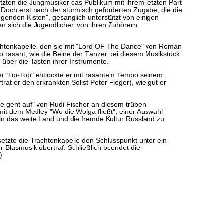
etzten die Jungmusiker das Publikum mit ihrem letzten Part
Doch erst nach der stürmisch geforderten Zugabe, die die
genden Kisten", gesanglich unterstützt von einigen
en sich die Jugendlichen von ihren Zuhörern
achtenkapelle, den sie mit "Lord OF The Dance" von Roman
 rasant, wie die Beine der Tänzer bei diesem Musikstück
 über die Tasten ihrer Instrumente.
ei "Tip-Top" entlockte er mit rasantem Tempo seinem
trat er den erkrankten Solist Peter Fieger), wie gut er
 geht auf" von Rudi Fischer an diesem trüben
it dem Medley "Wo die Wolga fließt", einer Auswahl
in das weite Land und die fremde Kultur Russland zu
tzte die Trachtenkapelle den Schlusspunkt unter ein
 Blasmusik übertraf. Schließlich beendet die
)